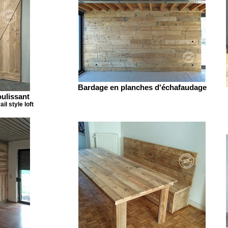
Bardage en planches d'échafaudage
oulissant
il style loft