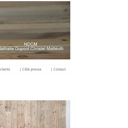
clients
| Côté presse
| Contact