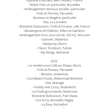
- Epicerie Vracment'Bien, Aubers, France
- Skikot chez un particulier, Bruxelles
- Aménagement dessous escalier, particulier
- Poils et Plumes, Peruwelz
- Bureaux et étagère, particulier
- Sita, La Louvière
- Brasserie Dubuisson, Trolls & Croque, Lille, France
- Boulangerie Arti'Délices, Villers-le-Gambon
- Aménagement d'un sous-sol de 120 m2, Tervuren
- Outivert, Waterloo
- NewJump, Mons
- Fleurs Tondeurs, Tubize
- My Wings, Wemmel
2022
- Le rendez-vous Café au Shape, Mons
- Poils & Plumes, Péruwelz
- Biosens, Anderlues
- Cool Beans Foods, Watermael-Boitsfort
- Sita, Manage
- Freddy met Curry, Anderlecht
- Le Poids gourmands, Malonnes
- Brasserie Dubuisson, Pairi Daiza
- Fox & Cie, Bruxelles Flagey
- La Diva, Rochefort