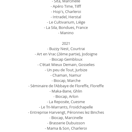
- Sita, Marcinelle
- Apéro Time, Tilff
- Hop's, Charleroi
- Intradel, Herstal
- Le Cultivarium, Liège
- La Sila, Bondues, France
- Manino
2021
- Buzzy Nest, Courtrai
- Art en Vrac (2ème partie), Jodoigne
- Biocap Gembloux
- C'était Mieux Demain, Gosselies
- Un peu de Tout, Jurbize
- Chaman, Namur
- Biocap, Marche
- Séminaire de l'Abbaye de Floreffe, Floreffe
- Maka-Bane, Ghlin
- Biocap, Arlon
- La Reposée, Cuesme
- Le Tri-Marrants, Froidchapelle
- Entreprise Harvengt, Péronnes lez Binches
- Biocap, Marcinelle
- Brasserie Dubuisson
- Mama & Son, Charleroi