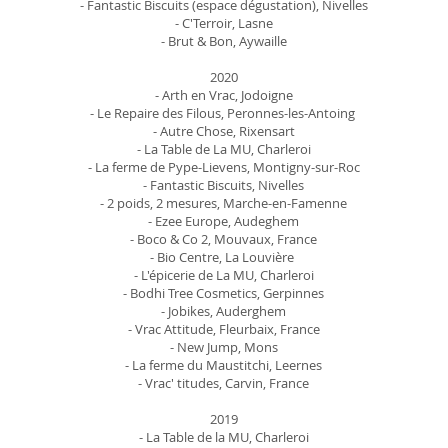
- Fantastic Biscuits (espace dégustation), Nivelles
- C'Terroir, Lasne
- Brut & Bon, Aywaille
2020
- Arth en Vrac, Jodoigne
- Le Repaire des Filous, Peronnes-les-Antoing
- Autre Chose, Rixensart
- La Table de La MU, Charleroi
- La ferme de Pype-Lievens, Montigny-sur-Roc
- Fantastic Biscuits, Nivelles
- 2 poids, 2 mesures, Marche-en-Famenne
- Ezee Europe, Audeghem
- Boco & Co 2, Mouvaux, France
- Bio Centre, La Louvière
- L'épicerie de La MU, Charleroi
- Bodhi Tree Cosmetics,
Gerpinnes
- Jobikes, Auderghem
- Vrac Attitude, Fleurbaix, France
- New Jump, Mons
- La ferme du Maustitchi, Leernes
- Vrac' titudes, Carvin, France
2019
- La Table de la MU, Charleroi