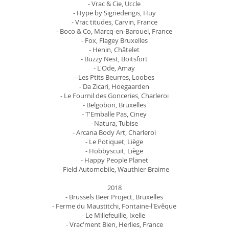
- Vrac & Cie, Uccle
- Hype by Signedengis, Huy
- Vrac titudes, Carvin, France
- Boco & Co, Marcq-en-Barouel, France
- Fox, Flagey Bruxelles
- Henin, Châtelet
- Buzzy Nest, Boitsfort
- L'Ode, Amay
- Les Ptits Beurres, Loobes
- Da Zicari, Hoegaarden
- Le Fournil des Gonceries, Charleroi
- Belgobon, Bruxelles
- T'Emballe Pas, Ciney
- Natura, Tubise
- Arcana Body Art, Charleroi
- Le Potiquet, Liège
- Hobbyscuit, Liège
- Happy People Planet
- Field Automobile, Wauthier-Braime
2018
- Brussels Beer Project, Bruxelles
- Ferme du Maustitchi, Fontaine-l'Evêque
- Le Millefeuille, Ixelle
- Vrac'ment Bien, Herlies, France