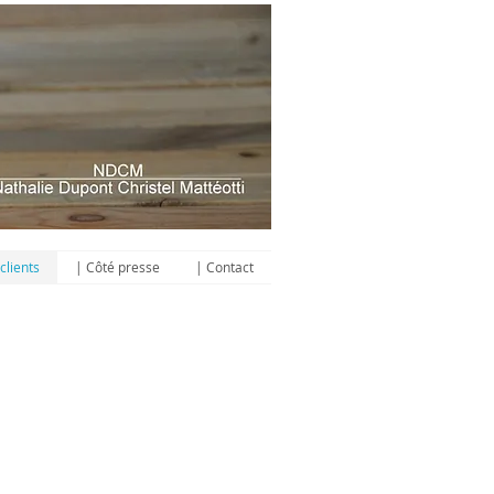
clients
| Côté presse
| Contact