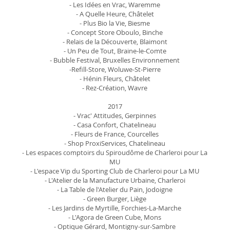
- Les Idées en Vrac, Waremme
- A Quelle Heure, Châtelet
- Plus Bio la Vie, Biesme
- Concept Store Oboulo, Binche
- Relais de la Découverte, Blaimont
- Un Peu de Tout, Braine-le-Comte
- Bubble Festival, Bruxelles Environnement
-Refill-Store, Woluwe-St-Pierre
- Hénin Fleurs, Châtelet
- Rez-Création, Wavre
2017
- Vrac' Attitudes, Gerpinnes
- Casa Confort, Chatelineau
- Fleurs de France, Courcelles
- Shop ProxiServices
, Chatelineau
- Les espaces comptoirs du Spiroudôme de Charleroi pour La
MU
- L'espace Vip du Sporting Club de Charleroi pour La MU
- L'Atelier de la Manufacture Urbaine, Charleroi
- La Table de l'Atelier du Pain, Jodoigne
- Green Burger, Liège
- Les Jardins de Myrtille, Forchies-La-Marche
- L'Agora de Green Cube, Mons
- Optique Gérard, Montigny-sur-Sambre